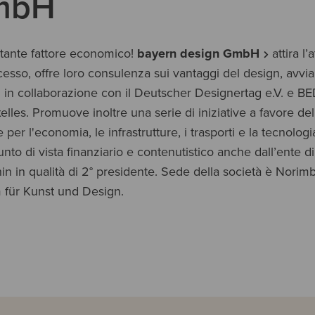
GmbH
rtante fattore economico! 
bayern design GmbH
 attira 
esso, offre loro consulenza sui vantaggi del design, avvia e
es. in collaborazione con il Deutscher Designertag e.V. e
elles. Promuove inoltre una serie di iniziative a favore de
 per l'economia, le infrastrutture, i trasporti e la tecnol
nto di vista finanziario e contenutistico anche dall’ente d
n in qualità di 2° presidente. Sede della società è Nori
 für Kunst und Design.