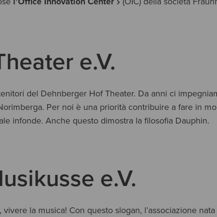
cose
l’Office Innovation Center
(OIC) della società Fraunh
heater e.V.
tenitori del Dehnberger Hof Theater. Da anni ci impegnia
 Norimberga. Per noi è una priorità contribuire a fare in mo
ale infonde. Anche questo dimostra la filosofia Dauphin.
usikusse e.V.
, vivere la musica! Con questo slogan, l’associazione nata