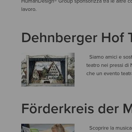
HumanDesign® Group sponsorizza tra le altre 
lavoro.
Dehnberger Hof T
Siamo amici e sos
teatro nei pressi di
che un evento teatr
Förderkreis der M
Scoprire la musica