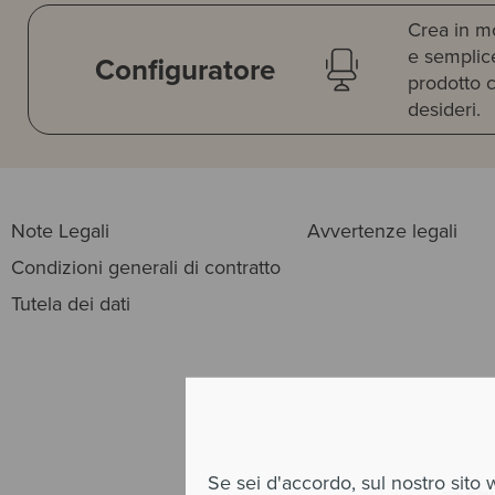
Crea in m
e semplice
Configuratore
prodotto 
desideri.
Note Legali
Avvertenze legali
Condizioni generali di contratto
Tutela dei dati
Se sei d'accordo, sul nostro sito 