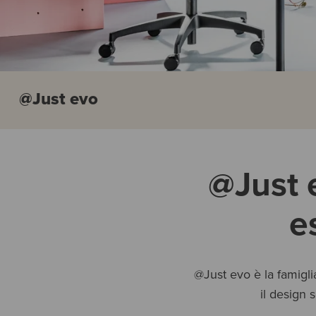
@Just evo
@Just 
e
@Just evo è la famigli
il design 