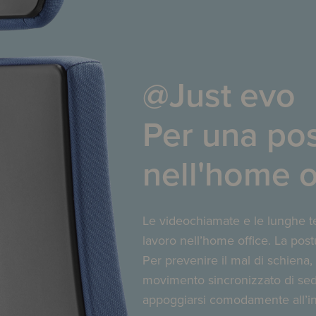
@Just evo
Per una pos
nell'home o
Le videochiamate e le lunghe t
lavoro nell’home office. La postu
Per prevenire il mal di schiena
movimento sincronizzato di sedil
appoggiarsi comodamente all’in