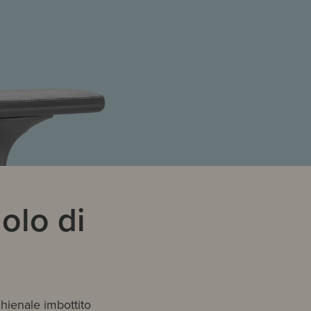
olo di
chienale imbottito